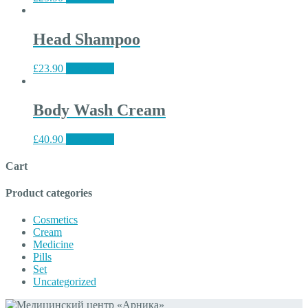
Head Shampoo
£
23.90
В корзину
Body Wash Cream
£
40.90
В корзину
Cart
Product categories
Cosmetics
Cream
Medicine
Pills
Set
Uncategorized