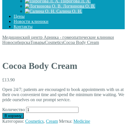
Пирогова Л. А.
Логвинова О. В.
Салина О. Н.
Цены
Новости клиники
Контакты
Медицинский центр Арника - гомеопатические клиники
Новосибирска
Товары
Cosmetics
Cocoa Body Cream
Cocoa Body Cream
£
13.90
Open 24/7; patients are encouraged to book appointments with us at
their own convenient time and spend the minimum time waiting. We
pride ourselves on our prompt service.
Количество
В корзину
Категории:
Cosmetics
,
Cream
Метка:
Medicine