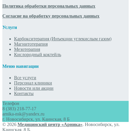
Политика обработки персональных данных
Согласие на обработку персональных данных
Услуги
Карбокситерапия (Инъекции углекислым газом)
Магнитотерапия
Мезотерапия
Кислородный коктейль
Меню навигации
Все услуги
Персонал клиники
Новости или акции
Контакты
Телефон
8 (383) 218-77-17
arnika-nsk@yandex.ru
г. Новосибирск, ул. Каинская, 8 Б
© 2026
Медицинский центр «Арника»
. Новосибирск, ул.
Каинская, 8 Б.