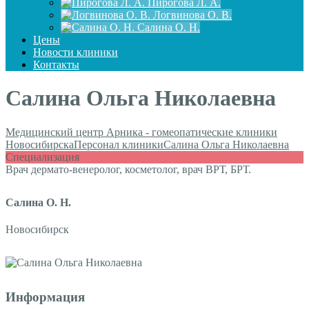
Пирогова Л. А.
Логвинова О. В.
Салина О. Н.
Цены
Новости клиники
Контакты
Салина Ольга Николаевна
Медицинский центр Арника - гомеопатические клиники
Новосибирска
Персонал клиники
Салина Ольга Николаевна
Специализация
Врач дермато-венеролог, косметолог, врач ВРТ, БРТ.
Салина О. Н.
Новосибирск
Информация