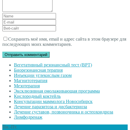
Имя
и
Адрес
фамилия
*
эл.
Веб-
почты
*
сайт
Сохранить моё имя, email и адрес сайта в этом браузере для
последующих моих комментариев.
Вегетативный резонансный тест (ВРТ)
Биорезонансная терапия
Инъекции углекислым газом
Магнитотерапия
Мезотерапия
Эксклюзивная омолаживающая программа
Кислородный коктейль
Консультации маммолога Новосибирск
Лечение паразитоза и дисбактериоза
Лечение суставов, позвоночника и остеохондроза
Лимфодренаж
Пн.-Пт.