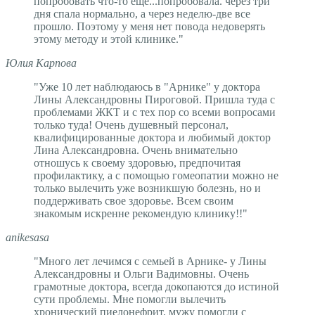
попробовать что-то ещё...попробовала. через три
дня спала нормально, а через неделю-две все
прошло. Поэтому у меня нет повода недоверять
этому методу и этой клинике."
Юлия Карпова
"Уже 10 лет наблюдаюсь в "Арнике" у доктора
Лины Александровны Пироговой. Пришла туда с
проблемами ЖКТ и с тех пор со всеми вопросами
только туда! Очень душевный персонал,
квалифицированные доктора и любимый доктор
Лина Александровна. Очень внимательно
отношусь к своему здоровью, предпочитая
профилактику, а с помощью гомеопатии можно не
только вылечить уже возникшую болезнь, но и
поддерживать свое здоровье. Всем своим
знакомым искренне рекомендую клинику!!"
anikesasa
"Много лет лечимся с семьей в Арнике- у Лины
Александровны и Ольги Вадимовны. Очень
грамотные доктора, всегда докопаются до истиной
сути проблемы. Мне помогли вылечить
хронический пиелонефрит, мужу помогли с