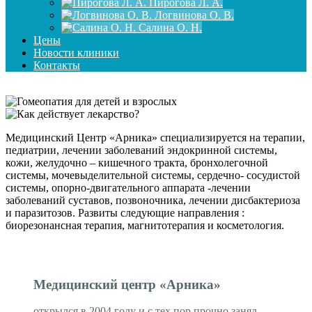
Пирогова Л. А.
Логвинова О. В.
Салина О. Н.
Цены
Новости клиники
Контакты
Медицинский Центр «Арника» специализируется на терапии,
педиатрии, лечении заболеваний эндокринной системы,
кожи, желудочно – кишечного тракта, бронхолегочной
системы, мочевыделительной системы, сердечно- сосудистой
системы, опорно-двигательного аппарата -лечении
заболеваний суставов, позвоночника, лечении дисбактериоза
и паразитозов. Развиты следующие направления :
биорезонансная терапия, магнитотерапия и косметология.
Медицинский центр «Арника»
открылся в 2004 году и с тех пор прочно занял