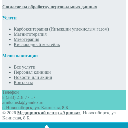
Согласие на обработку персональных данных
Услуги
Карбокситерапия (Инъекции углекислым газом)
Магнитотерапия
Мезотерапия
Кислородный коктейль
Меню навигации
Все услуги
Персонал клиники
Новости или акции
Контакты
Телефон
8 (383) 218-77-17
arnika-nsk@yandex.ru
г. Новосибирск, ул. Каинская, 8 Б
© 2026
Медицинский центр «Арника»
. Новосибирск, ул.
Каинская, 8 Б.