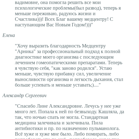
вадимовне, она помогла решить все мои
психологические проблемы(был развод), теперь я
меньше переживаю, радуюсь жизни и
Счастлива)))! Всех Благ вашему медцентру! С
наступающим Вас Новым Годом!)))"
Елена
"Хочу выразить благодарность Медцентру
"Арника" за профессиональный подход к полной
диагностике моего организма с последующим
лечением гомеопатическими препаратами. Теперь
я чувствую себя, "как заново родился". Устаю
меньше, чувствую прибавку сил, увеличение
выносливости организма и легкость дыхания, стал
больше успевать и меньше уставать;)...."
Александр Сергеевич
"Спасибо Лине Александровне. Лечусь у нее уже
много лет. Попала к ней по безвыходу. Кашляла, да
так, что ночью спать не могла. Стандартная
медицина залечивала и залечивала. Пила
антибиотики и пр. по назначению пульманолога.
Всё хуже и хуже мне было. Либо помирать, либо